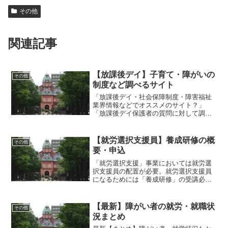
その他
関連記事
【放課後デイ】子育て・障がいの
その他
制度など調べるサイト
「放課後デイ・社会保障制度・障害福祉
業界情報などでオススメのサイト？」
「放課後デイ保護者の質問に対して調べ
るのに良いサイト？」「放デイ保護者か
ら「子育て・障がい・医療、子育てで困
ったり・悩みは、どのサイト？」紹介す
【就労選択支援員】養成研修の概
その他
るサイトは？」児発・放デイ・5領域
要・申込
「就労選択支援」事業においては就労選
択支援員の配置が必要。就労選択支援員
になるためには「養成研修」の受講必
要。❶「障害者の就労支援分野の勤務実
績」 通算５年以上❷高齢・障害・求職者
雇用支援機構（JEED）障害者就労支援基
【最新】障がい者の就労・就職状
その他
礎的研修修了者。
況まとめ