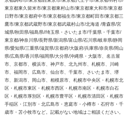
京都調布市/東京都西東京市/東京都八王子市/東京都羽村市/
東京都東久留米市/東京都東村山市/東京都東大和市/東京都
日野市/東京都府中市/東京都福生市/東京都町田市/東京都三
鷹市/東京都武蔵野市/東京都武蔵村山市/北海道 /青森県/宮
城県/秋田県/福島県//埼玉県・さいたま市/千葉県・千葉市/
東京都/神奈川県/長野県/新潟県/富山県/石川県/岐阜県/静岡
県/愛知県/三重県/滋賀県/京都府/大阪府/兵庫県/奈良県/岡山
県/広島県/香川県/福岡県/大分県/沖縄県・大阪市、名古屋
市、京都市、横浜市、神戸市、北九州市、札幌市、川崎
市、福岡市、広島市、仙台市、千葉市、さいたま市、堺
市、新潟市、岡山市、相模原市、札幌市中央区・札幌市北
区・札幌市東区・札幌市西区・札幌市南区・札幌市白石
区・札幌市厚別区・札幌市豊平区・札幌市清田区・札幌市
手稲区・江別市・北広島市・恵庭市・小樽市・石狩市・千
歳市・苫小牧市
など。記載がない地域はご相談ください。