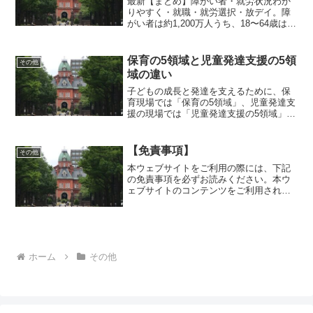
最新【まとめ】障がい者・就労状況わか
りやすく・就職・就労選択・放デイ。障
がい者は約1,200万人うち、18〜64歳は約
480万。就労約110万人。特別支援卒業生
は約2万人/年。一般企業就職が3割、障害
就労施設（就労継続A型B型移行)約3割。
保育の5領域と児童発達支援の5領
その他
域の違い
子どもの成長と発達を支えるために、保
育現場では「保育の5領域」、児童発達支
援の現場では「児童発達支援の5領域」。
子どもの発達を理解し、適切に支援して
いくための視点を体系的に整理。どちら
とも「子どもの最善の利益」のため。保
【免責事項】
その他
育士・支援員・障害児
本ウェブサイトをご利用の際には、下記
の免責事項を必ずお読みください。本ウ
ェブサイトのコンテンツをご利用された
際には、下記の各規定をご承諾いただい
たものとみなさせていただきます。当事
務所は、コンテンツ(第三者から提供され
た情報も含む。)の正確...
ホーム
その他