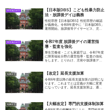
る中級レベルの民間資格・学科試験。将
来的に国家資格化も。試験内容は障害者
雇用の実態・アセスメント・アセスメン
【日本版DBS】こども性暴力防止
障害施設経営
ト分析などの予定。
法・放課後デイは義務
性犯罪歴【日本版DBS】性犯罪歴の確認
が義務化。令和8年度中に「日本版DBS」
運用開始。放課後等デイサービス、児童
発達支援施設等は義務。学習塾・習い
事・スクールは申請して要件を満たして
いれば認定される。事業者が申請する必
令和7年度 放課後デイの運営指
障害施設経営
要あり。保育実習生。
導・監査を強化
厚生労働省・こども家庭庁は、令和7年度
に障害福祉分野の運営指導・監査の強化
をします。とりわけ、児発や放課後デイ
は名指しで、運営指導・監査の強化の対
象先。放課後デイ関係者は前広な対策が
必要。障害福祉・放課後デイの運営指導
【改定】延長支援加算
報酬改定
強化・監査強化・ポイント・全国対応
令和6年度以降の延長支援加算の説明にな
ります。これまでとは定義が大幅に変更
になっています。延長支援加算は、通常
の発達支援時間(通常の基本報酬最長時間)
の前後に預かりニーズに対応した延長支
援を計画的に行った場合に算定できま
す。原則、事前に計画していることがポ
【大幅改定】専門的支援体制加算
報酬改定
イント
令和6年度の報酬改定により、専門的支援