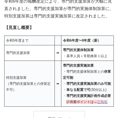
令和6年度の報酬改定により、専門的支援加算が大幅に見
直されました。専門的支援加算が専門的実施体制加算に、
特別支援加算は専門的支援実施加算に改定されました。
【見直し概要】
令和5年度まで
令和6年度〜8年度
（新）
専門的支援体制加算
専門的支援加算
➡
・基準人員＋常勤換算１以上
専門的支援実施加算
・専門的支援体制加算との
併算
特別支援加算
定可能
（専門的支援加算との併算定
➡
・
専門的支援実施加算のみ可能
不可）
・
単なる配置で可
(30分以上)
・
専門的支援実施計画作成必要
計画書ポイントは→
こちら