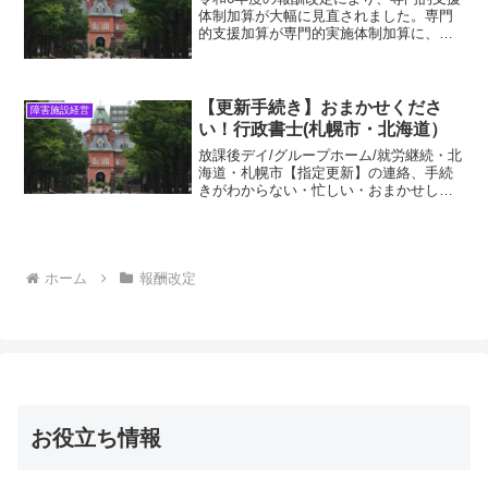
体制加算が大幅に見直されました。専門
的支援加算が専門的実施体制加算に、特
別支援加算は専門的支援実施加算に改定
されました。加算要件が変わっています
ので、要件をしっかり確認することが必
要になります。
【更新手続き】おまかせくださ
障害施設経営
い！行政書士(札幌市・北海道）
放課後デイ/グループホーム/就労継続・北
海道・札幌市【指定更新】の連絡、手続
きがわからない・忙しい・おまかせした
い！約20種類の書類を全て提出必要。
【更新手続き】おまかせください！行政
書士(札幌市・北海道）更新申請・大変・
おまかせ・丸ごと
ホーム
報酬改定
お役立ち情報