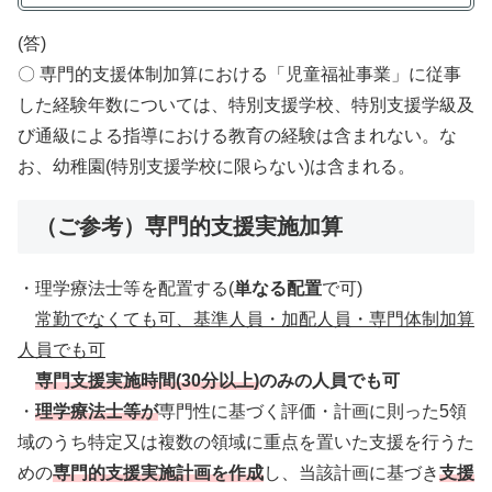
(答)
〇 専門的支援体制加算における「児童福祉事業」に従事
した経験年数については、特別支援学校、特別支援学級及
び通級による指導における教育の経験は含まれない。な
お、幼稚園(特別支援学校に限らない)は含まれる。
（ご参考）専門的支援実施加算
・理学療法士等を配置する(
単なる配置
で可)
常勤でなくても可、基準人員・加配人員・専門体制加算
人員でも可
専門支援実施時間(30分以上)
のみの人員でも可
・
理学療法士等が
専門性に基づく評価・計画に則った5領
域のうち特定又は複数の領域に重点を置いた支援を行うた
めの
専門的支援実施計画を作成
し、当該計画に基づき
支援