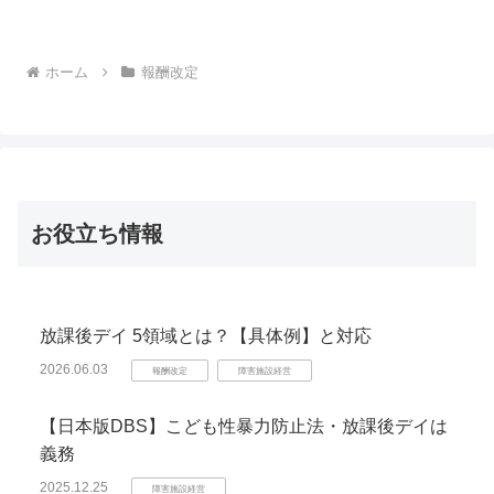
ジックについて説明いたします。R6年度
は経過措置期間であり、R7年度にはI〜IV
のどれかに該当しなければ加算対象外と
なります。
ホーム
報酬改定
お役立ち情報
放課後デイ 5領域とは？【具体例】と対応
2026.06.03
報酬改定
障害施設経営
【日本版DBS】こども性暴力防止法・放課後デイは
義務
2025.12.25
障害施設経営