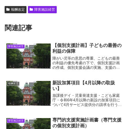
報酬改定
障害施設経営
関連記事
【個別支援計画】子どもの最善の
障害施設経営
利益の保障
障がい児等の意思の尊重、こどもの最善
の利益の優先考慮の下で、個別支援計画
の作成、個別支援会議の実施、支援の提
供が求められる。子供の最善の利益と
は・放課後デイ【個別支援計画】子ども
の最善の利益・5領域・児発・放デイ。
新設加算項目【4月以降の取扱
報酬改定
い】
放課後デイ・児童発達支援・こども家庭
庁・令和6年4月以降の新設の加算項目に
ついて4月サービス提供分の請求を行うま
で計画書作成等が猶予。【報酬改定】4
月・特例・新設・子育てサポート・専門
的支援・自立支援・サポート・個別サポ
専門的支援実施計画書（専門支援
障害施設経営
ート加算・放デイ・児発
の個別支援計画）