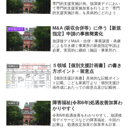
専門的支援実施計画。放課後デイにおい
て専門的支援実施加算を行う上で「専門
的支援実施計画」を具体的にどのように
記載するか。専門的支援を実施する前
に、専門的支援の個別支援計画を作成・
保護者の同意必要。放デイ・児発の個別
M&A (吸収合併等）に伴う【新規
障害施設経営
支援計画・記載例・具体例
指定】申請の事務簡素化
放課後デイM&A・合併・事業譲渡・承継
による引き継ぐ事業所の新規指定申請は
必要。実質的に継続（施設・事業所の職
員に変更がない等）して運営する場合
は、指定手続き内容が変更部分のみの届
出で可能。旧法人権利義務承継の場合、
５領域【個別支援計画書】の書き
報酬改定
利用契約の再締結不要。
方ポイント・留意点
【個別支援計画書】具体的な記載ポイン
ト記載。こども家庭庁より「個別支援計
画作成にあたっての留意点及び記載例に
ついて」事務連絡まとめ。放課後デイ事
業者は個別支援計画等において5領域すべ
てとのつながりを明確化する必要。個別
障害福祉(令和6年)処遇改善加算わ
報酬改定
支援計画書作成ポイント
かりやすく
令和6年処遇改善をわかりやすく。放課後
等デイサービスなどの障害福祉。今回の
記事は、処遇改定加算の加算率＆計算ロ