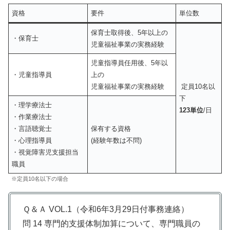
資格
要件
単位数
保育士取得後、5年以上の
・保育士
児童福祉事業の実務経験
児童指導員任用後、5年以
・児童指導員
上の
児童福祉事業の実務経験
定員10名以
下
・理学療法士
123単位
/日
・作業療法士
・言語聴覚士
保有する資格
・心理指導員
(経験年数は不問)
・視覚障害児支援担当
職員
※定員10名以下の場合
Ｑ＆Ａ VOL.1（令和6年3月29日付事務連絡）
問 14 専門的支援体制加算について、専門職員の