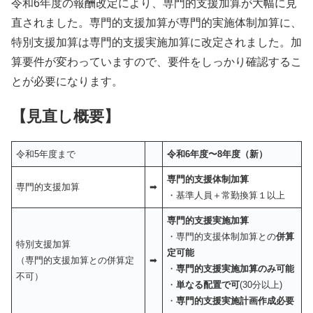
令和6年度の報酬改定により、専門的支援加算が大幅に見
直されました。専門的支援加算が専門的実施体制加算に、
特別支援加算は専門的支援実施加算に改定されました。加
算要件が変わっていますので、要件をしっかり確認するこ
とが必要になります。
【見直し概要】
令和5年度まで
令和6年度〜8年度
（新）
専門的支援体制加算
専門的支援加算
➡
・基準人員＋常勤換算１以上
専門的支援実施加算
・専門的支援体制加算との
併算
特別支援加算
定可能
（専門的支援加算との併算定
➡
・
専門的支援実施加算のみ可能
不可）
・
単なる配置で可
(30分以上)
・
専門的支援実施計画作成必要