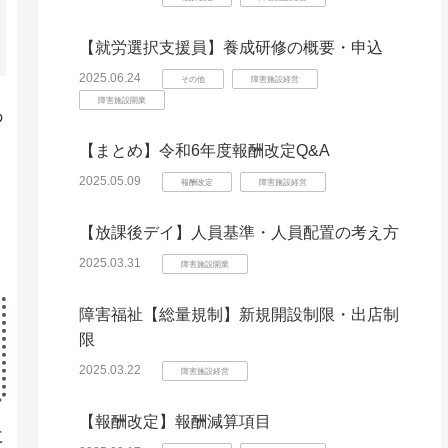
【就労選択支援員】養成研修の概要・申込
2025.06.24
その他
障害施設経営
障害施設開業
あ
【まとめ】令和6年度報酬改定Q&A
2025.05.09
報酬改定
障害施設経営
【放課後デイ】人員基準・人員配置の考え方
2025.03.31
障害施設開業
障害福祉【総量規制】新規開設制限・出店制
限
2025.03.22
障害施設経営
【報酬改定】報酬減算項目
に