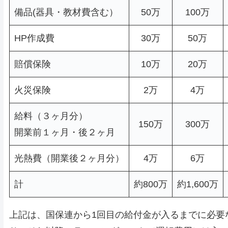
備品(器具・教材費含む）
50万
100万
HP作成費
30万
50万
賠償保険
10万
20万
火災保険
2万
4万
給料（３ヶ月分）
150万
300万
開業前１ヶ月・後２ヶ月
光熱費（開業後２ヶ月分）
4万
6万
計
約800万
約1,600万
上記は、国保連から1回目の給付金が入るまでに必要