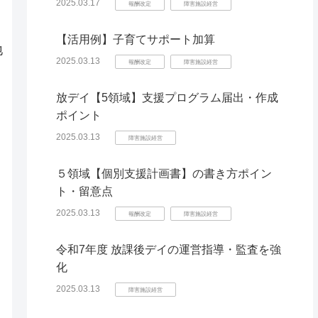
2025.03.17
報酬改定
障害施設経営
【活用例】子育てサポート加算
地
2025.03.13
報酬改定
障害施設経営
、
放デイ【5領域】支援プログラム届出・作成
ポイント
2025.03.13
障害施設経営
５領域【個別支援計画書】の書き方ポイン
ト・留意点
2025.03.13
報酬改定
障害施設経営
令和7年度 放課後デイの運営指導・監査を強
化
2025.03.13
障害施設経営