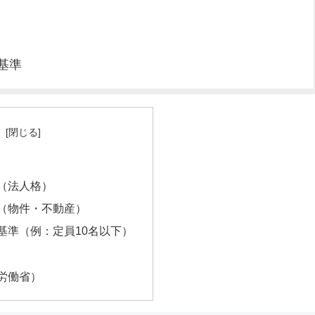
基準
次
（法人格）
（物件・不動産）
基準（例：定員10名以下）
労働省）