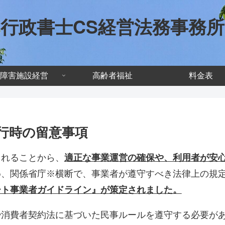
行政書士CS経営法務事務所
障害施設経営
高齢者福祉
料金表
行時の留意事項
まれることから、
適正な事業運営の確保や、利用者が安
め、関係省庁※横断で、事業者が遵守すべき法律上の規
ート事業者ガイドライン』が策定されました。
や消費者契約法に基づいた民事ルールを遵守する必要が