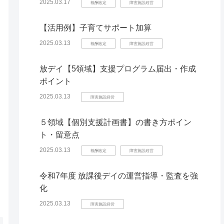
2025.03.17
報酬改定
障害施設経営
【活用例】子育てサポート加算
2025.03.13
報酬改定
障害施設経営
放デイ【5領域】支援プログラム届出・作成
ポイント
2025.03.13
障害施設経営
５領域【個別支援計画書】の書き方ポイン
ト・留意点
2025.03.13
報酬改定
障害施設経営
令和7年度 放課後デイの運営指導・監査を強
化
2025.03.13
障害施設経営